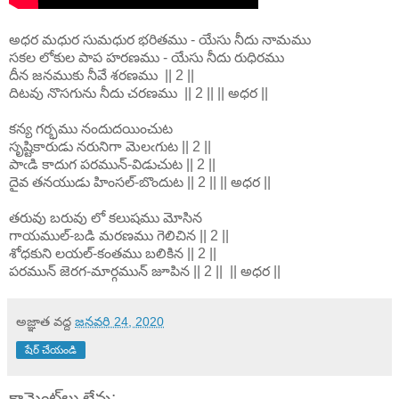
అధర మధుర సుమధుర భరితము - యేసు నీదు నామము
సకల లోకుల పాప హరణము - యేసు నీదు రుధిరము
దీన జనముకు నీవే శరణము || 2 ||
దిటవు నొసగును నీదు చరణము || 2 || || అధర ||
కన్య గర్భము నందుదయించుట
సృష్టికారుడు నరునిగా మెలఁగుట || 2 ||
పాఁడి కాదుగ పరమున్-విడుచుట || 2 ||
దైవ తనయుడు హింసల్-బొందుట || 2 || || అధర ||
తరువు బరువు లో కలుషము మోసిన
గాయముల్-బడి మరణము గెలిచిన || 2 ||
శోధకుని లయల్-కంతము బలికిన || 2 ||
పరమున్ జెరగ-మార్గమున్ జూపిన || 2 || || అధర ||
అజ్ఞాత
వద్ద
జనవరి 24, 2020
షేర్ చేయండి
కామెంట్‌లు లేవు: