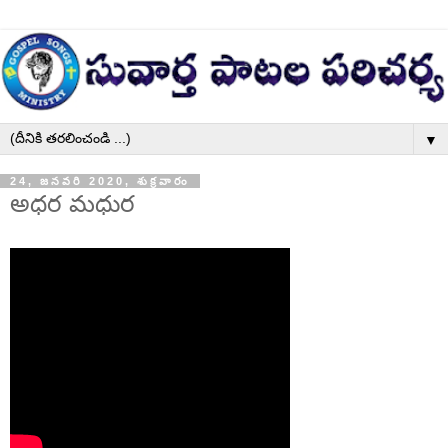
▼
24, జనవరి 2020, శుక్రవారం
అధర మధుర