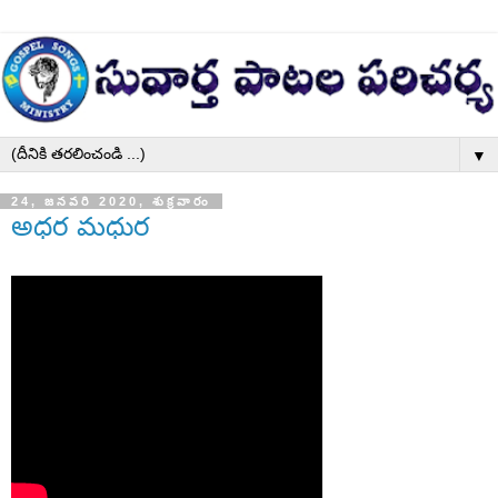
▼
24, జనవరి 2020, శుక్రవారం
అధర మధుర