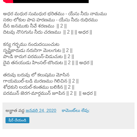
అధర మధుర సుమధుర భరితము - యేసు నీదు నామము
సకల లోకుల పాప హరణము - యేసు నీదు రుధిరము
దీన జనముకు నీవే శరణము || 2 ||
దిటవు నొసగును నీదు చరణము || 2 || || అధర ||
కన్య గర్భము నందుదయించుట
సృష్టికారుడు నరునిగా మెలఁగుట || 2 ||
పాఁడి కాదుగ పరమున్-విడుచుట || 2 ||
దైవ తనయుడు హింసల్-బొందుట || 2 || || అధర ||
తరువు బరువు లో కలుషము మోసిన
గాయముల్-బడి మరణము గెలిచిన || 2 ||
శోధకుని లయల్-కంతము బలికిన || 2 ||
పరమున్ జెరగ-మార్గమున్ జూపిన || 2 || || అధర ||
అజ్ఞాత
వద్ద
జనవరి 24, 2020
కామెంట్‌లు లేవు:
షేర్ చేయండి