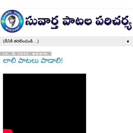
▼
10, మే 2026, ఆదివారం
లాలి పాటలు పాడాలి!