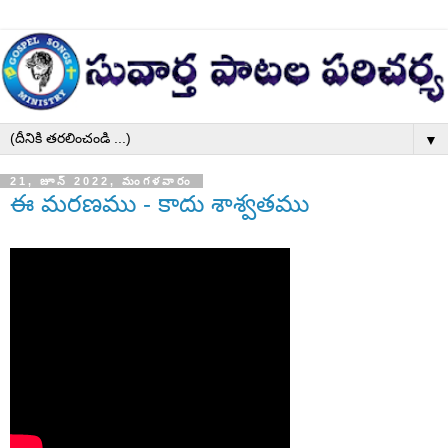
▼
21, జూన్ 2022, మంగళవారం
ఈ మరణము - కాదు శాశ్వతము