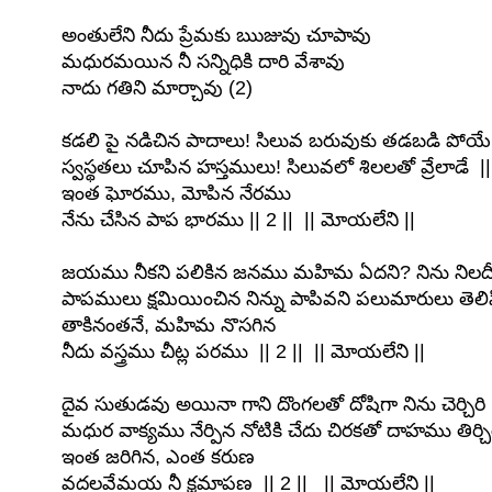
అంతులేని నీదు ప్రేమకు ఋజువు చూపావు
మధురమయిన నీ సన్నిధికి దారి వేశావు
నాదు గతిని మార్చావు (2)
కడలి పై నడిచిన పాదాలు! సిలువ బరువుకు తడబడి పోయే
స్వస్థతలు చూపిన హస్తములు! సిలువలో శిలలతో వ్రేలాడే || 
ఇంత ఘోరము, మోపిన నేరము
నేను చేసిన పాప భారము || 2 || || మోయలేని ||
జయము నీకని పలికిన జనము మహిమ ఏదని? నిను నిలదీస
పాపములు క్షమియించిన నిన్ను పాపివని పలుమారులు తెలిపిర
తాకినంతనే, మహిమ నొసగిన
నీదు వస్త్రము చీట్ల పరము || 2 || || మోయలేని ||
దైవ సుతుడవు అయినా గాని దొంగలతో దోషిగా నిను చెర్చిరి
మధుర వాక్యము నేర్పిన నోటికి చేదు చిరకతో దాహము తిర్చిర
ఇంత జరిగిన, ఎంత కరుణ
వదలవేమయ నీ క్షమాపణ || 2 || || మోయలేని ||