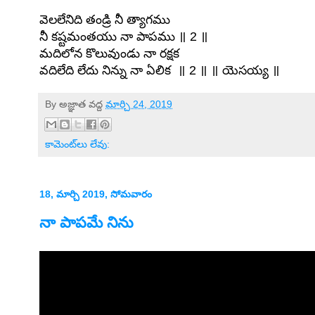
వెలలేనిది తండ్రి నీ త్యాగము
నీ కష్టమంతయు నా పాపము ॥ 2 ॥
మదిలోన కొలువుండు నా రక్షక
వదిలేది లేదు నిన్ను నా ఏలిక ॥ 2 ॥ ॥ యెసయ్య ॥
By
అజ్ఞాత
వద్ద
మార్చి 24, 2019
కామెంట్‌లు లేవు:
18, మార్చి 2019, సోమవారం
నా పాపమే నిను