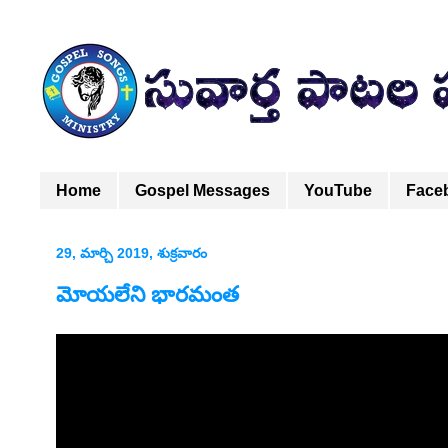
Home
Gospel Messages
YouTube
Face
29, మార్చి 2019, శుక్రవారం
మోయలేని భారమంత