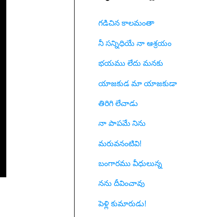
గడిచిన కాలమంతా
నీ సన్నిధియే నా ఆశ్రయం
భయము లేదు మనకు
యాజకుడ మా యాజకుడా
తిరిగి లేచాడు
నా పాపమే నిను
మరువనంటివి!
బంగారము వీధులున్న
నను దీవించావు
పెళ్లి కుమారుడు!