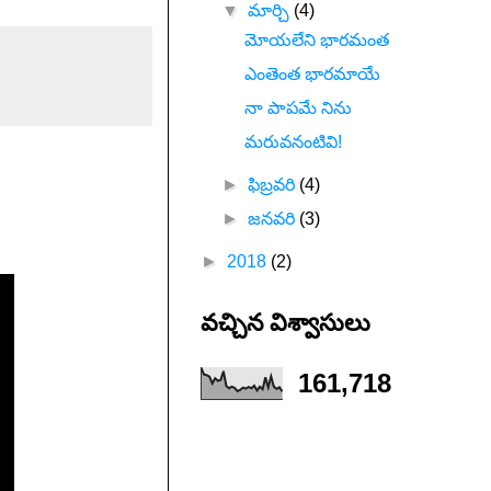
▼
మార్చి
(4)
మోయలేని భారమంత
ఎంతెంత భారమాయే
నా పాపమే నిను
మరువనంటివి!
►
ఫిబ్రవరి
(4)
►
జనవరి
(3)
►
2018
(2)
వచ్చిన విశ్వాసులు
161,718