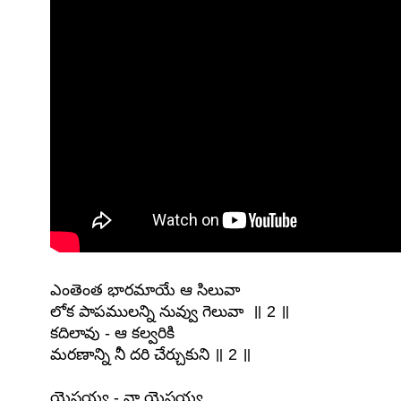
ఎంతెంత భారమాయే ఆ సిలువా
లోక పాపములన్ని నువ్వు గెలువా ॥ 2 ॥
కదిలావు - ఆ కల్వరికి
మరణాన్ని నీ దరి చేర్చుకుని ॥ 2 ॥
యెసయ్య - నా యెసయ్య