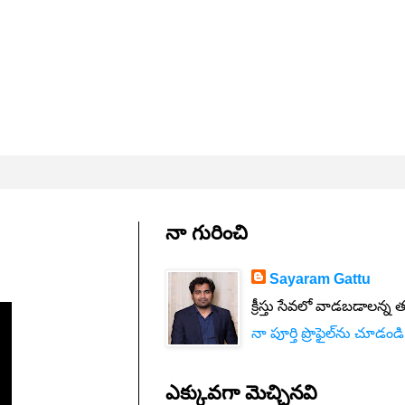
నా గురించి
Sayaram Gattu
క్రీస్తు సేవలో వాడబడాలన్న 
నా పూర్తి ప్రొఫైల్‌ను చూడండి
ఎక్కువగా మెచ్చినవి