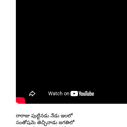
రారాజు పుట్టినడు నేడు ఇలలో
సంతోషమె తెచ్చినాడు జగతిలో