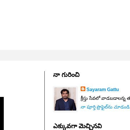
నా గురించి
Sayaram Gattu
క్రీస్తు సేవలో వాడబడాలన్న 
నా పూర్తి ప్రొఫైల్‌ను చూడండి
ఎక్కువగా మెచ్చినవి