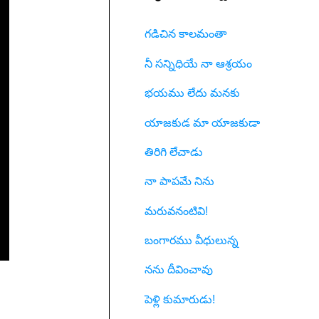
గడిచిన కాలమంతా
నీ సన్నిధియే నా ఆశ్రయం
భయము లేదు మనకు
యాజకుడ మా యాజకుడా
తిరిగి లేచాడు
నా పాపమే నిను
మరువనంటివి!
బంగారము వీధులున్న
నను దీవించావు
పెళ్లి కుమారుడు!