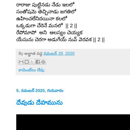
రారాజు పుట్టినడు నేడు ఇలలో
సంతోషమె తెచ్చినాడు జగతిలో
ఉహించలేనిదయినా కలలో
ఒక్కడుగా చేరెనే మనలో || 2 ||
రేపోమాపో అని ఆలస్యం చెయ్యక
యేసును చెరగా అడుగేయ్ నువ్ వెరవక || 2 ||
By
అజ్ఞాత
వద్ద
నవంబర్ 20, 2020
కామెంట్‌లు లేవు:
5, నవంబర్ 2020, గురువారం
దేవుడు దేహమును