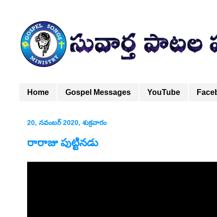
Home
Gospel Messages
YouTube
Face
20, నవంబర్ 2020, శుక్రవారం
రారాజు పుట్టినడు