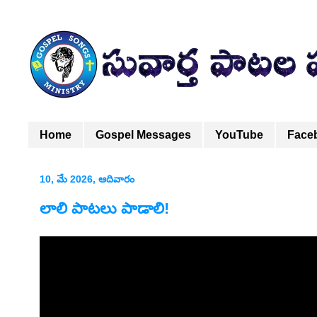
Home
Gospel Messages
YouTube
Face
10, మే 2026, ఆదివారం
లాలి పాటలు పాడాలి!