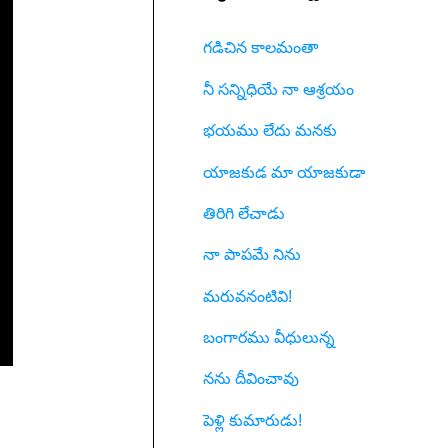
గడిచిన కాలమంతా
నీ సన్నిధియే నా ఆశ్రయం
భయము లేదు మనకు
యాజకుడ మా యాజకుడా
తిరిగి లేచాడు
నా పాపమే నిను
మరువనంటివి!
బంగారము వీధులున్న
నను దీవించావు
పెళ్లి కుమారుడు!